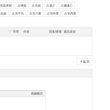
买卖求财
占搏戏
占失脱
占逃亡
占捕逃亡
噪吉凶
占失牛马
占失六畜
占宅外景
占宅内景
新窗
作者
回复/查看
最后发表
返 回
高级模式