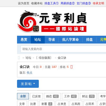
设为首页
收藏本站
排盘工具①
周易排盘②
玄门排盘③
传承文明
悬赏
论坛
导读
批八字算命
排盘
元
»
论坛
›
〖综合版面〗
›
金口诀
元
金口诀
今日:
0
|
主题:
187
|
排名:
5
亨
版主:
焦点
利
发新帖
贞
网
全部
已反馈
婚恋
42
工作
42
财运
70
考学
论
文章
比赛
射覆
2
占来意
占风雨
占田禾
占穿
坛