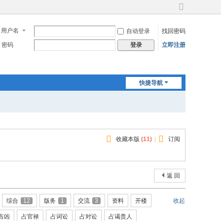
切
换
用户名
自动登录
找回密码
到
宽
密码
立即注册
登录
版
快捷导航
收藏本版
(
11
)
|
订阅
返 回
综合
12
版务
1
交流
3
资料
开楼
收起
吉凶
占官禄
占词讼
占对讼
占谒贵人