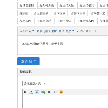
占见贵求财
占向何方吉
占出门见险
占出门征兆
占出
国
占疾病
占五脏症候
占病症候
占得病因由
占病愈不愈
际
站
占宅吉凶
占家宅兴耗
占家中百怪
占修宅舍吉凶
占接
全部主题
最新
热门
热帖
精华
更多
2026-08-06
本版块或指定的范围内尚无主题
发新帖
快速发帖
选择主题分类