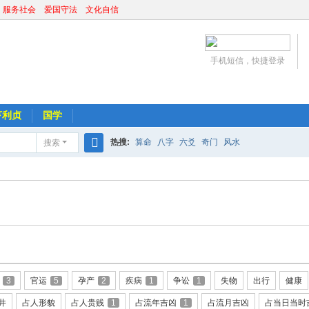
 服务社会 爱国守法 文化自信
手机短信，快捷登录
亨利贞
国学
热搜:
算命
八字
六爻
奇门
风水
搜索
搜
索
3
官运
5
孕产
2
疾病
1
争讼
1
失物
出行
健康
井
占人形貌
占人贵贱
1
占流年吉凶
1
占流月吉凶
占当日当时