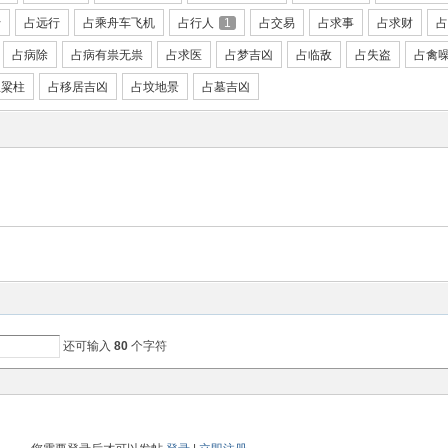
行
占远行
占乘舟车飞机
占行人
1
占交易
占求事
占求财
占
占病除
占病有祟无祟
占求医
占梦吉凶
占临敌
占失盗
占禽
屋粱柱
占移居吉凶
占坟地景
占墓吉凶
还可输入
80
个字符