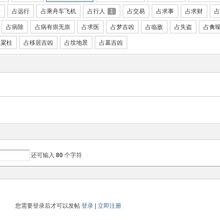
行
占远行
占乘舟车飞机
占行人
1
占交易
占求事
占求财
占
占病除
占病有祟无祟
占求医
占梦吉凶
占临敌
占失盗
占禽
屋粱柱
占移居吉凶
占坟地景
占墓吉凶
还可输入
80
个字符
您需要登录后才可以发帖
登录
|
立即注册