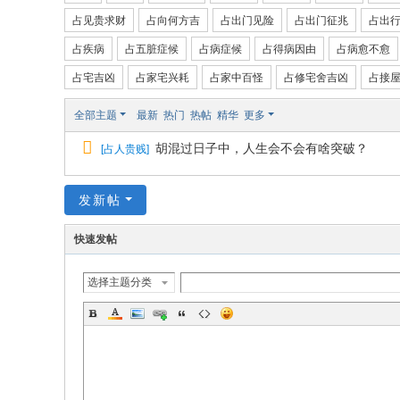
占见贵求财
占向何方吉
占出门见险
占出门征兆
占出
国
占疾病
占五脏症候
占病症候
占得病因由
占病愈不愈
际
站
占宅吉凶
占家宅兴耗
占家中百怪
占修宅舍吉凶
占接
全部主题
最新
热门
热帖
精华
更多
胡混过日子中，人生会不会有啥突破？
[
占人贵贱
]
发新帖
快速发帖
选择主题分类