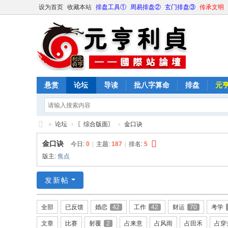
设为首页
收藏本站
排盘工具①
周易排盘②
玄门排盘③
传承文明
悬赏
论坛
导读
批八字算命
排盘
元
»
论坛
›
〖综合版面〗
›
金口诀
元
金口诀
今日:
0
|
主题:
187
|
排名:
5
亨
版主:
焦点
利
发新帖
贞
网
全部
已反馈
婚恋
42
工作
42
财运
70
考学
论
文章
比赛
射覆
2
占来意
占风雨
占田禾
占穿
坛