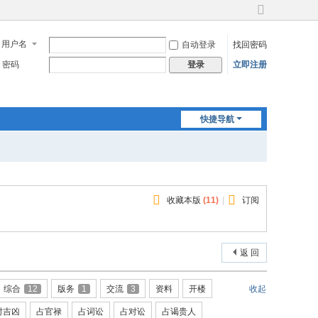
切
换
用户名
自动登录
找回密码
到
宽
密码
立即注册
登录
版
快捷导航
收藏本版
(
11
)
|
订阅
返 回
综合
12
版务
1
交流
3
资料
开楼
收起
时吉凶
占官禄
占词讼
占对讼
占谒贵人