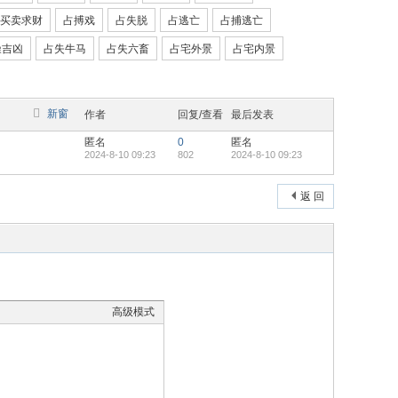
买卖求财
占搏戏
占失脱
占逃亡
占捕逃亡
噪吉凶
占失牛马
占失六畜
占宅外景
占宅内景
新窗
作者
回复/查看
最后发表
匿名
0
匿名
2024-8-10 09:23
802
2024-8-10 09:23
返 回
高级模式