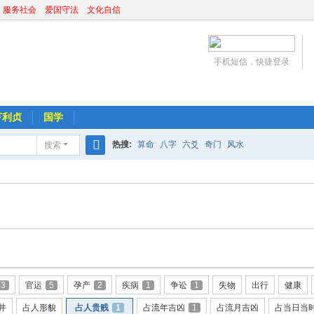
 服务社会 爱国守法 文化自信
手机短信，快捷登录
亨利贞
国学
热搜:
算命
八字
六爻
奇门
风水
搜索
搜
索
3
官运
5
孕产
2
疾病
1
争讼
1
失物
出行
健康
井
占人形貌
占人贵贱
1
占流年吉凶
1
占流月吉凶
占当日当