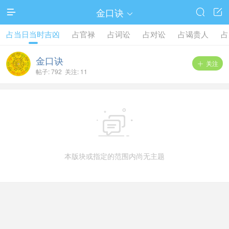
金口诀




占当日当时吉凶
占官禄
占词讼
占对讼
占谒贵人
占
金口诀
关注

帖子: 792 关注: 11

本版块或指定的范围内尚无主题