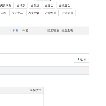
买卖求财
占搏戏
占失脱
占逃亡
占捕逃亡
噪吉凶
占失牛马
占失六畜
占宅外景
占宅内景
新窗
作者
回复/查看
最后发表
返 回
高级模式