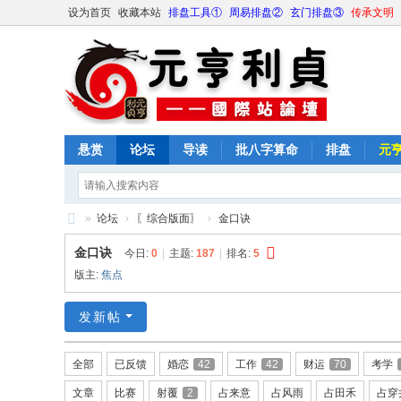
设为首页
收藏本站
排盘工具①
周易排盘②
玄门排盘③
传承文明
悬赏
论坛
导读
批八字算命
排盘
元
»
论坛
›
〖综合版面〗
›
金口诀
元
金口诀
今日:
0
|
主题:
187
|
排名:
5
亨
版主:
焦点
利
发新帖
贞
网
全部
已反馈
婚恋
42
工作
42
财运
70
考学
论
文章
比赛
射覆
2
占来意
占风雨
占田禾
占穿
坛