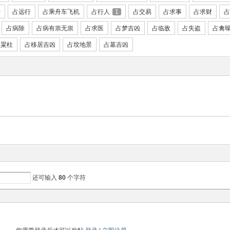
行
占远行
占乘舟车飞机
占行人
1
占交易
占求事
占求财
占
占病除
占病有祟无祟
占求医
占梦吉凶
占临敌
占失盗
占禽
屋粱柱
占移居吉凶
占坟地景
占墓吉凶
还可输入
80
个字符