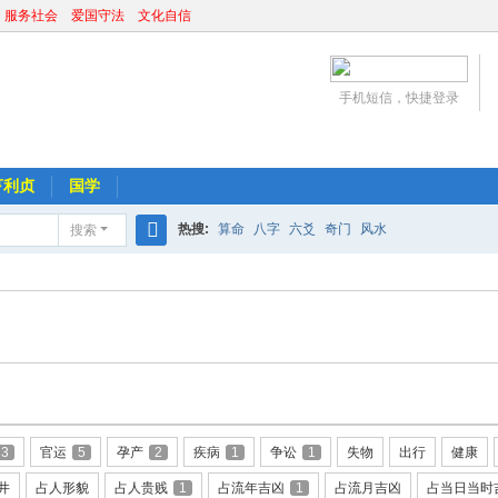
 服务社会 爱国守法 文化自信
手机短信，快捷登录
亨利贞
国学
热搜:
算命
八字
六爻
奇门
风水
搜索
搜
索
3
官运
5
孕产
2
疾病
1
争讼
1
失物
出行
健康
井
占人形貌
占人贵贱
1
占流年吉凶
1
占流月吉凶
占当日当时