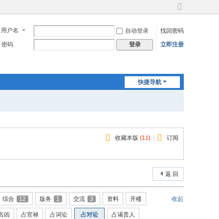
切
换
用户名
自动登录
找回密码
到
宽
密码
立即注册
登录
版
快捷导航
收藏本版
(
11
)
|
订阅
返 回
综合
12
版务
1
交流
3
资料
开楼
收起
吉凶
占官禄
占词讼
占对讼
占谒贵人