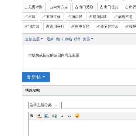
占见贵求财
占向何方吉
占出门见险
占出门征兆
占出
国
占疾病
占五脏症候
占病症候
占得病因由
占病愈不愈
际
站
占宅吉凶
占家宅兴耗
占家中百怪
占修宅舍吉凶
占接
全部主题
最新
热门
热帖
精华
更多
本版块或指定的范围内尚无主题
发新帖
快速发帖
选择主题分类