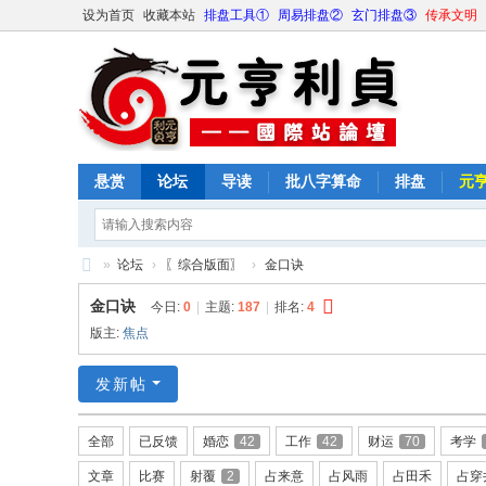
设为首页
收藏本站
排盘工具①
周易排盘②
玄门排盘③
传承文明
悬赏
论坛
导读
批八字算命
排盘
元
»
论坛
›
〖综合版面〗
›
金口诀
元
金口诀
今日:
0
|
主题:
187
|
排名:
4
亨
版主:
焦点
利
发新帖
贞
网
全部
已反馈
婚恋
42
工作
42
财运
70
考学
论
文章
比赛
射覆
2
占来意
占风雨
占田禾
占穿
坛