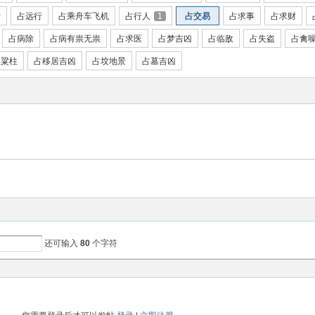
行
占远行
占乘舟车飞机
占行人
1
占交易
占求事
占求财
占病除
占病有祟无祟
占求医
占梦吉凶
占临敌
占失盗
占禽
屋粱柱
占移居吉凶
占坟地景
占墓吉凶
还可输入
80
个字符