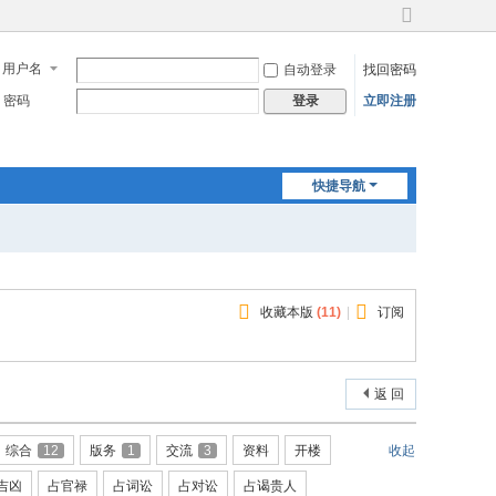
切
换
用户名
自动登录
找回密码
到
宽
密码
立即注册
登录
版
快捷导航
收藏本版
(
11
)
|
订阅
返 回
综合
12
版务
1
交流
3
资料
开楼
收起
吉凶
占官禄
占词讼
占对讼
占谒贵人