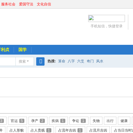
 服务社会 爱国守法 文化自信
手机短信，快捷登录
亨利贞
国学
热搜:
算命
八字
六爻
奇门
风水
搜索
搜
索
3
官运
5
孕产
2
疾病
1
争讼
1
失物
出行
健康
井
占人形貌
占人贵贱
1
占流年吉凶
1
占流月吉凶
占当日当时