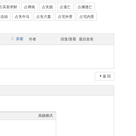
占买卖求财
占搏戏
占失脱
占逃亡
占捕逃亡
噪吉凶
占失牛马
占失六畜
占宅外景
占宅内景
新窗
作者
回复/查看
最后发表
返 回
高级模式