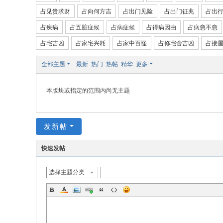
占见贵求财
占向何方吉
占出门见险
占出门征兆
占出
国
占疾病
占五脏症候
占病症候
占得病因由
占病愈不愈
际
站
占宅吉凶
占家宅兴耗
占家中百怪
占修宅舍吉凶
占接
全部主题
最新
热门
热帖
精华
更多
本版块或指定的范围内尚无主题
发新帖
快速发帖
选择主题分类