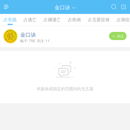
金口诀




占失脱
占逃亡
占捕逃亡
占疾病
占五脏症候
占病症
金口诀
关注

帖子: 792 关注: 11

本版块或指定的范围内尚无主题