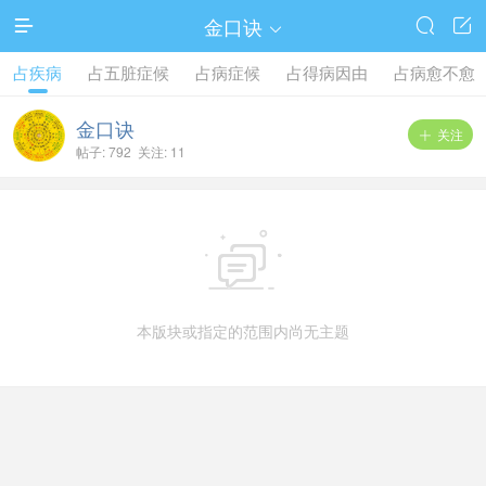
金口诀




占疾病
占五脏症候
占病症候
占得病因由
占病愈不愈
金口诀
关注

帖子: 792 关注: 11

本版块或指定的范围内尚无主题