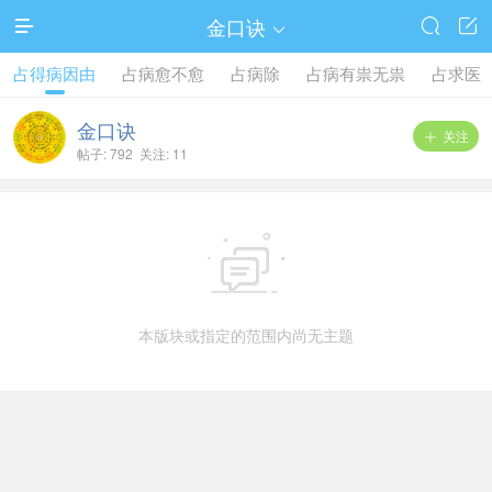
金口诀




占得病因由
占病愈不愈
占病除
占病有祟无祟
占求医
金口诀
关注

帖子: 792 关注: 11

本版块或指定的范围内尚无主题