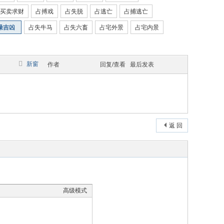
买卖求财
占搏戏
占失脱
占逃亡
占捕逃亡
噪吉凶
占失牛马
占失六畜
占宅外景
占宅内景
新窗
作者
回复/查看
最后发表
返 回
高级模式