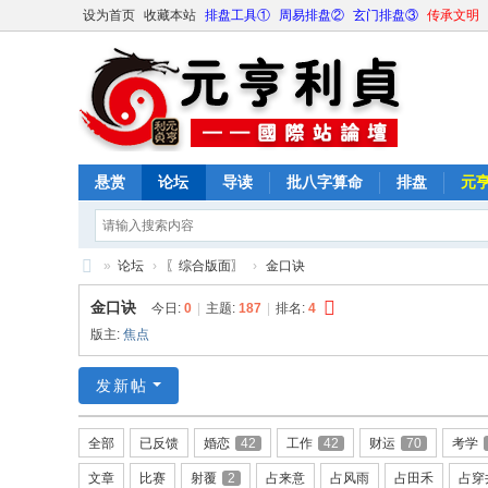
设为首页
收藏本站
排盘工具①
周易排盘②
玄门排盘③
传承文明
悬赏
论坛
导读
批八字算命
排盘
元
»
论坛
›
〖综合版面〗
›
金口诀
元
金口诀
今日:
0
|
主题:
187
|
排名:
4
亨
版主:
焦点
利
发新帖
贞
网
全部
已反馈
婚恋
42
工作
42
财运
70
考学
论
文章
比赛
射覆
2
占来意
占风雨
占田禾
占穿
坛