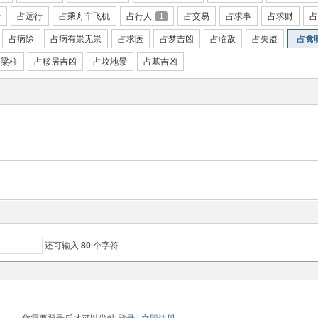
行
占远行
占乘舟车飞机
占行人
1
占交易
占求事
占求财
占
占病除
占病有祟无祟
占求医
占梦吉凶
占临敌
占失盗
占禽
屋粱柱
占移居吉凶
占坟地景
占墓吉凶
还可输入
80
个字符