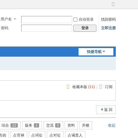
切
换
用户名
自动登录
找回密码
到
宽
密码
立即注册
登录
版
快捷导航
收藏本版
(
11
)
|
订阅
返 回
综合
12
版务
1
交流
3
资料
开楼
收起
吉凶
占官禄
占词讼
占对讼
占谒贵人