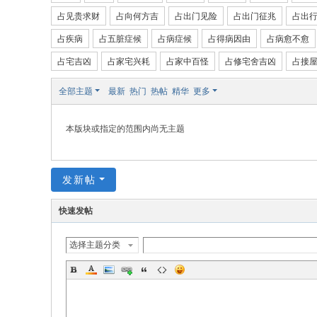
占见贵求财
占向何方吉
占出门见险
占出门征兆
占出
国
占疾病
占五脏症候
占病症候
占得病因由
占病愈不愈
际
站
占宅吉凶
占家宅兴耗
占家中百怪
占修宅舍吉凶
占接
全部主题
最新
热门
热帖
精华
更多
本版块或指定的范围内尚无主题
发新帖
快速发帖
选择主题分类