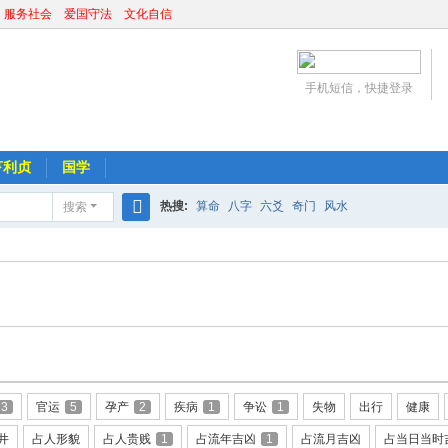
 服务社会 爱国守法 文化自信
手机短信，快捷登录
亨利贞
国学
热搜:
算命
八字
六爻
奇门
风水
搜索
搜
索
3
官运
5
孕产
2
疾病
1
争讼
1
失物
出行
健康
井
占人形貌
占人贵贱
1
占流年吉凶
1
占流月吉凶
占当日当时