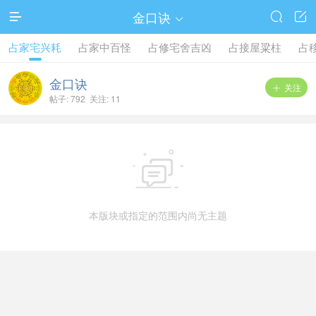
金口诀




占家宅兴耗
占家中百怪
占修宅舍吉凶
占接屋粱柱
占
金口诀
关注

帖子: 792 关注: 11

本版块或指定的范围内尚无主题