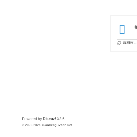
请稍候...
Powered by
Discuz!
X3.5
© 2022-2026
YuanHengLiZhen.Net
.