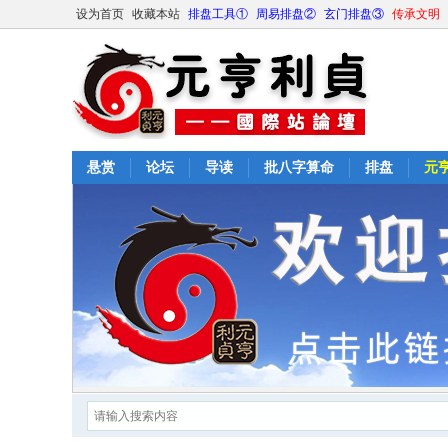
设为首页
收藏本站
排盘工具①
周易排盘②
玄门排盘③
传承文明
悬赏
论坛
导读
批八字算命
排盘
元