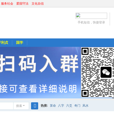
 服务社会 爱国守法 文化自信
手机短信，快捷登录
亨利贞
国学
热搜:
算命
八字
六爻
奇门
风水
搜索
搜