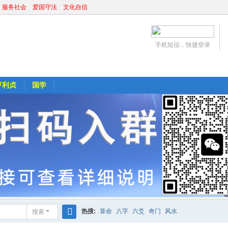
 服务社会 爱国守法 文化自信
手机短信，快捷登录
亨利贞
国学
热搜:
算命
八字
六爻
奇门
风水
搜索
搜