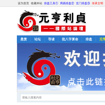
设为首页
收藏本站
排盘工具①
周易排盘②
玄门排盘③
传承文明
悬赏
论坛
导读
批八字算命
排盘
元