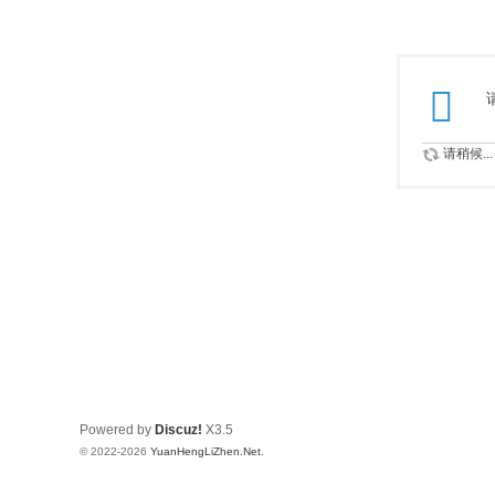
请稍候...
Powered by
Discuz!
X3.5
© 2022-2026
YuanHengLiZhen.Net
.