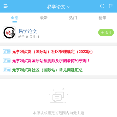
易学论文




全部
最新
热门
精华
易学论文
关注

帖子: 0 关注: 4
元亨利贞网（国际站）社区管理规定（2023版）
置顶
元亨利贞网国际站预测师及求测者简约守则！
置顶
元亨利贞网社区（国际站）常见问题汇总
置顶

本版块或指定的范围内尚无主题