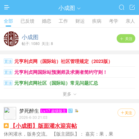
小成图




全部
已反馈
婚恋
工作
财运
疾病
考学
亲人
小成图
关注

帖子: 1080 关注: 8
元亨利贞网（国际站）社区管理规定（2023版）
置顶
元亨利贞网国际站预测师及求测者简约守则！
置顶
元亨利贞网社区（国际站）常见问题汇总
置顶
小成图排盘方法及求测须知
更多
置顶

梦死醉生
Lv.17 超级版主

关注

2026-6-30 21:03
【小成图】版面灌水迎宾帖

休闲灌水，版务交流。 【版主团队】： 嘉宾：果，果