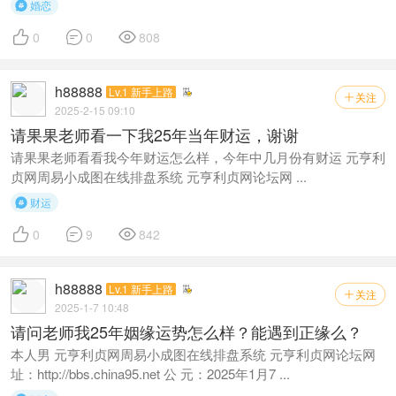
婚恋




0
0
808
h88888
Lv.1 新手上路
关注

2025-2-15 09:10
请果果老师看一下我25年当年财运，谢谢
请果果老师看看我今年财运怎么样，今年中几月份有财运 元亨利
贞网周易小成图在线排盘系统 元亨利贞网论坛网 ...
财运




0
9
842
h88888
Lv.1 新手上路
关注

2025-1-7 10:48
请问老师我25年姻缘运势怎么样？能遇到正缘么？
本人男 元亨利贞网周易小成图在线排盘系统 元亨利贞网论坛网
址：http://bbs.china95.net 公 元：2025年1月7 ...