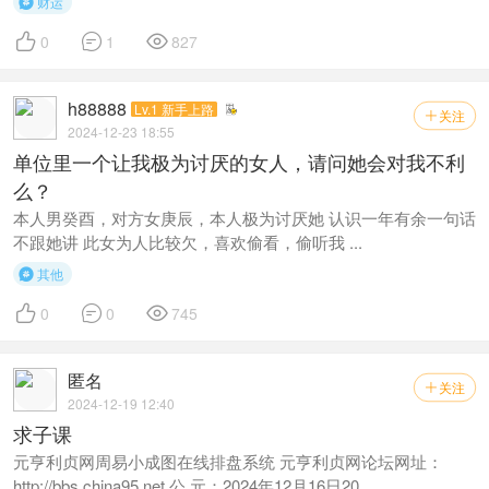
财运




0
1
827
h88888
Lv.1 新手上路
关注

2024-12-23 18:55
单位里一个让我极为讨厌的女人，请问她会对我不利
么？
本人男癸酉，对方女庚辰，本人极为讨厌她 认识一年有余一句话
不跟她讲 此女为人比较欠，喜欢偷看，偷听我 ...
其他




0
0
745
匿名
关注

2024-12-19 12:40
求子课
元亨利贞网周易小成图在线排盘系统 元亨利贞网论坛网址：
http://bbs.china95.net 公 元：2024年12月16日20 ...