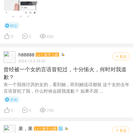
财运




0
0
692
h88888
Lv.1 新手上路
关注

2024-12-2 23:55
曾经被一个女的言语冒犯过，十分恼火，何时对我道
歉？
有一个我很讨厌的女的，看到她，听到她说话都烦 这个女的去年
言语冒犯了我，什么时候会跟我道歉？ 如果不跟 ...
其他




0
0
700
果，果
Lv.1 新手上路

关注
