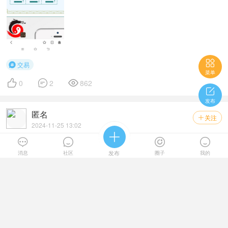

交易

菜单



0
2
862

发布
匿名
关注

2024-11-25 13:02

和这位男士还有缘吗？




元亨利贞网周易小成图在线排盘系统 元亨利贞网论坛网址：
消息
社区
发布
圈子
我的
http://bbs.china95.net 公 元：2024年11月25日12 ...
婚恋




0
1
766
上一页
第 1 页
下一页
