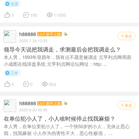
交流




3
180
11650
h88888
Lv.1 新手上路
关注

2025-7-24 12:35
领导今天说把我调走，求测最后会把我调走么？
本人男，1993年癸酉年，我有点不愿意被调走 元亨利贞网周易
小成图在线排盘系统 元亨利贞网论坛网址：http: ...
工作




0
0
504
h88888
Lv.1 新手上路
关注

2025-6-20 09:36
在单位犯小人了，小人啥时候停止找我麻烦？
本人男，在单位里犯小人了，一个快50岁的小人，无休止恶心
我，找我麻烦 小人作为伤害性不大，恶心性极强， ...