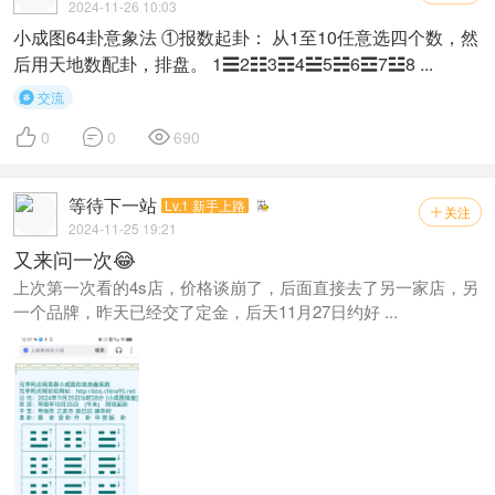
2024-11-26 10:03
小成图64卦意象法 ①报数起卦： 从1至10任意选四个数，然
后用天地数配卦，排盘。 1☰2☷3☶4☱5☵6☲7☳8 ...
交流




0
0
690
等待下一站
Lv.1 新手上路
关注

2024-11-25 19:21
又来问一次😂
上次第一次看的4s店，价格谈崩了，后面直接去了另一家店，另
一个品牌，昨天已经交了定金，后天11月27日约好 ...