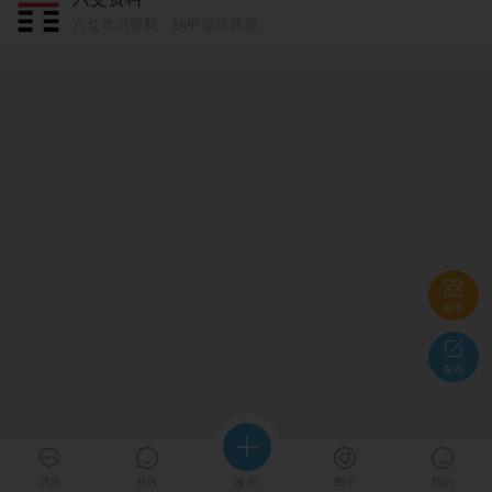
六爻学习资料 纳甲筮法典籍

菜单

发布





消息
社区
发布
圈子
我的