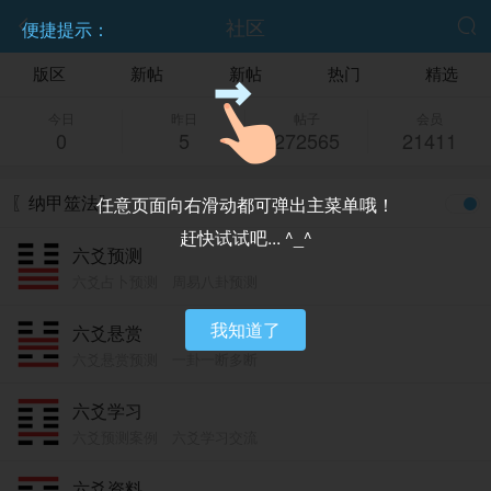
社区


便捷提示：
版区
新帖
新帖
热门
精选
今日
昨日
帖子
会员
0
5
272565
21411
〖纳甲筮法〗
任意页面向右滑动都可弹出主菜单哦！
赶快试试吧... ^_^
六爻预测
六爻占卜预测 周易八卦预测
我知道了
六爻悬赏
六爻悬赏预测 一卦一断多断
六爻学习
六爻预测案例 六爻学习交流
六爻资料