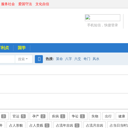
 服务社会 爱国守法 文化自信
手机短信，快捷登录
亨利贞
国学
热搜:
算命
八字
六爻
奇门
风水
搜索
搜
索
3
官运
5
孕产
2
疾病
1
争讼
1
失物
出行
健康
井
占人形貌
占人贵贱
1
占流年吉凶
1
占流月吉凶
占当日当时