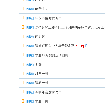
能帮忙？
[
财运
]
年前有偏财发否？
[
财运
]
这个月的工资会比上个月差的多吗？过几天发工
[
财运
]
问财运
[
财运
]
请问近期有个大单子能定不
[
财运
]
求测12月的财运？谢谢！
[
财运
]
要账
[
财运
]
求测一卦
[
财运
]
请教一卦
[
财运
]
今明年会发财吗？
[
财运
]
求测一卦
[
财运
]