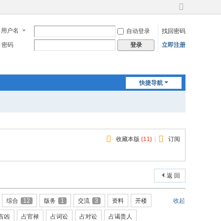
切
换
用户名
自动登录
找回密码
到
宽
密码
立即注册
登录
版
快捷导航
收藏本版
(
11
)
|
订阅
返 回
综合
12
版务
1
交流
3
资料
开楼
收起
吉凶
占官禄
占词讼
占对讼
占谒贵人