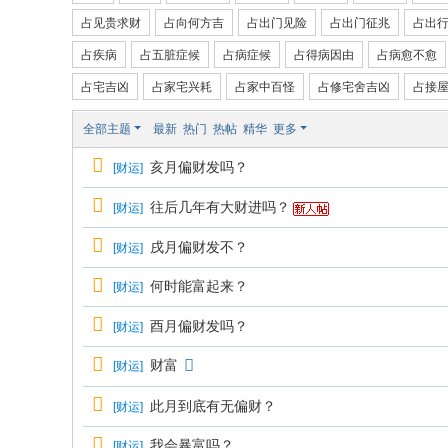
占见贵求财
占向何方吉
占出门见险
占出门征兆
占出
国
占疾病
占五脏症候
占病症候
占得病因由
占病愈不愈
际
站
占宅吉凶
占家宅兴耗
占家中百怪
占修宅舍吉凶
占接
全部主题
最新
热门
热帖
精华
更多
亥月偏财发吗？
[
财运
]
往后几年有大财进吗？
[
财运
]
戌月偏财发不？
[
财运
]
何时能富起来？
[
财运
]
酉月偏财发吗？
[
财运
]
财富
[
财运
]
此月到底有无偏财？
[
财运
]
我会暴富吗？
[
财运
]