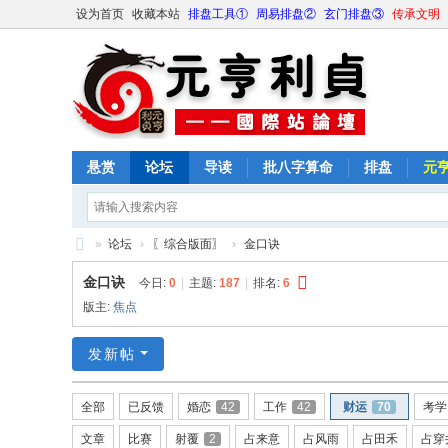
设为首页
收藏本站
排盘工具①
周易排盘②
玄门排盘③
传承文明
悬赏
论坛
导读
批八字算命
排盘
元
»
论坛
›
〖综合版面〗
›
金口诀
元
金口诀
今日:
0
|
主题:
187
|
排名:
6
亨
版主:
焦点
利
发新帖
贞
网
全部
已反馈
婚恋
42
工作
42
财运
70
考学
论
文章
比赛
射覆
2
占来意
占风雨
占田禾
占穿
坛