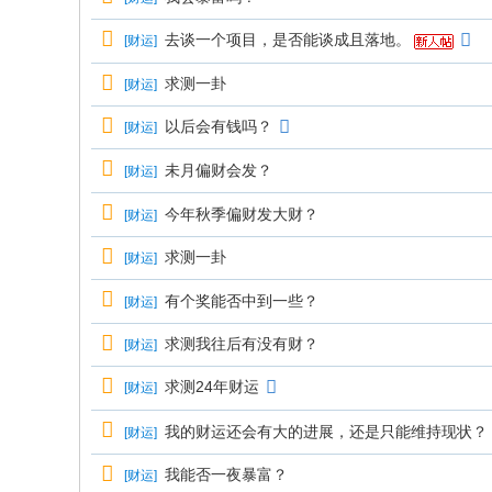
去谈一个项目，是否能谈成且落地。
[
财运
]
求测一卦
[
财运
]
以后会有钱吗？
[
财运
]
未月偏财会发？
[
财运
]
今年秋季偏财发大财？
[
财运
]
求测一卦
[
财运
]
有个奖能否中到一些？
[
财运
]
求测我往后有没有财？
[
财运
]
求测24年财运
[
财运
]
我的财运还会有大的进展，还是只能维持现状？
[
财运
]
我能否一夜暴富？
[
财运
]