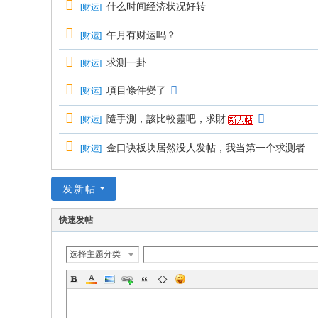
什么时间经济状况好转
[
财运
]
午月有财运吗？
[
财运
]
求测一卦
[
财运
]
項目條件變了
[
财运
]
隨手測，該比較靈吧，求財
[
财运
]
金口诀板块居然没人发帖，我当第一个求测者
[
财运
]
发新帖
快速发帖
选择主题分类