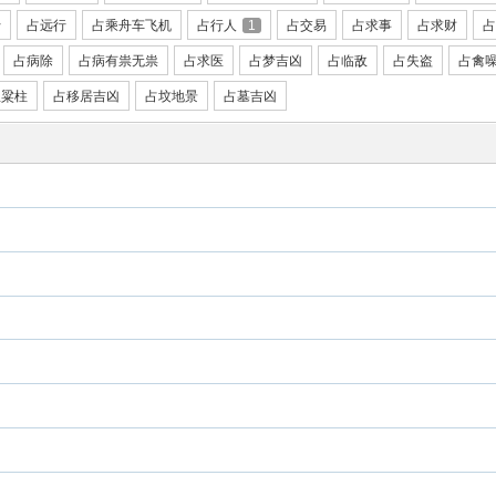
行
占远行
占乘舟车飞机
占行人
1
占交易
占求事
占求财
占
占病除
占病有祟无祟
占求医
占梦吉凶
占临敌
占失盗
占禽
屋粱柱
占移居吉凶
占坟地景
占墓吉凶