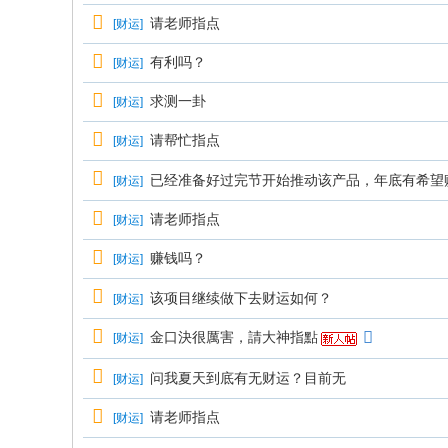
请老师指点
[
财运
]
有利吗？
[
财运
]
求测一卦
[
财运
]
请帮忙指点
[
财运
]
已经准备好过完节开始推动该产品，年底有希望
[
财运
]
请老师指点
[
财运
]
赚钱吗？
[
财运
]
该项目继续做下去财运如何？
[
财运
]
金口決很厲害，請大神指點
[
财运
]
问我夏天到底有无财运？目前无
[
财运
]
请老师指点
[
财运
]