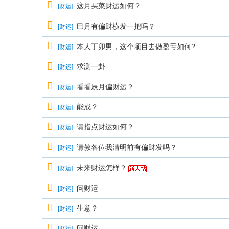
这月买菜财运如何？
[
财运
]
巳月有偏财横发一把吗？
[
财运
]
本人丁卯男，这个项目去做盈亏如何?
[
财运
]
求测一卦
[
财运
]
看看辰月偏财运？
[
财运
]
能成？
[
财运
]
请指点财运如何？
[
财运
]
请教各位我清明前有偏财发吗？
[
财运
]
未来财运怎样？
[
财运
]
问财运
[
财运
]
生意？
[
财运
]
问财运
[
财运
]