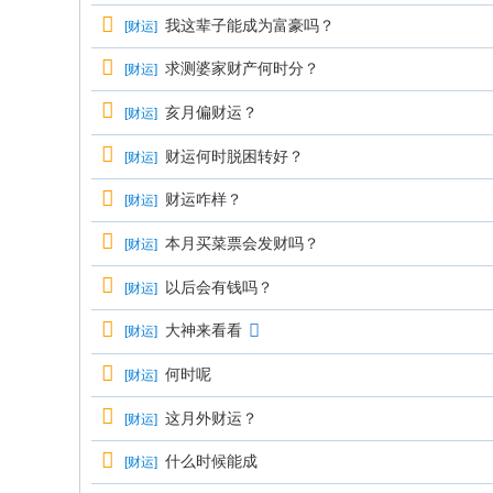
我这辈子能成为富豪吗？
[
财运
]
求测婆家财产何时分？
[
财运
]
亥月偏财运？
[
财运
]
财运何时脱困转好？
[
财运
]
财运咋样？
[
财运
]
本月买菜票会发财吗？
[
财运
]
以后会有钱吗？
[
财运
]
大神来看看
[
财运
]
何时呢
[
财运
]
这月外财运？
[
财运
]
什么时候能成
[
财运
]