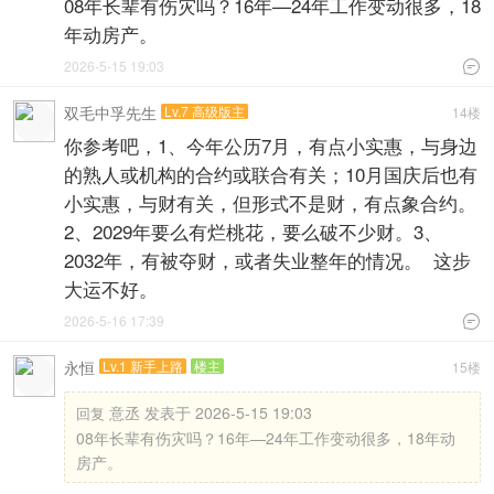
08年长辈有伤灾吗？16年—24年工作变动很多，18
年动房产。
2026-5-15 19:03

双毛中孚先生
Lv.7 高级版主
14楼
你参考吧，1、今年公历7月，有点小实惠，与身边
的熟人或机构的合约或联合有关；10月国庆后也有
小实惠，与财有关，但形式不是财，有点象合约。
2、2029年要么有烂桃花，要么破不少财。3、
2032年，有被夺财，或者失业整年的情况。 这步
大运不好。
2026-5-16 17:39

永恒
Lv.1 新手上路
楼主
15楼
意丞 发表于 2026-5-15 19:03
回复
08年长辈有伤灾吗？16年—24年工作变动很多，18年动
房产。