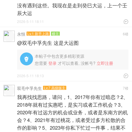
没有遇到这些。我现在是走到癸巳大运，上一个壬
辰大运
2026-5-11 18:11

永恒
Lv.1 新手上路
楼主
6楼
@双毛中孚先生 这是大运图
本帖子中包含更多精彩资源

您需要
登录
才可以查看, 没帐号?
立即注册
2026-5-11 18:13

双毛中孚先生
Lv.7 高级版主
7楼
我再找找思路，请问，1、2017年你有过暗恋？2、
2018年就有过实惠吧，是实习或者工作机会？3、
2020年有过远方的机会或业务，或者是东南方的机
会？4、2021年有过桃花，或者受过多方松散的合
作的影响？5、2023年你私下忙过一件事，结果不