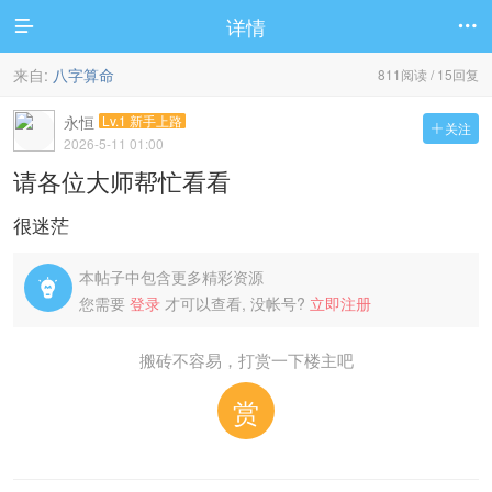
详情


来自:
八字算命
811阅读 / 15回复
永恒
Lv.1 新手上路
关注

2026-5-11 01:00
请各位大师帮忙看看
很迷茫
本帖子中包含更多精彩资源

您需要
登录
才可以查看, 没帐号?
立即注册
搬砖不容易，打赏一下楼主吧
赏