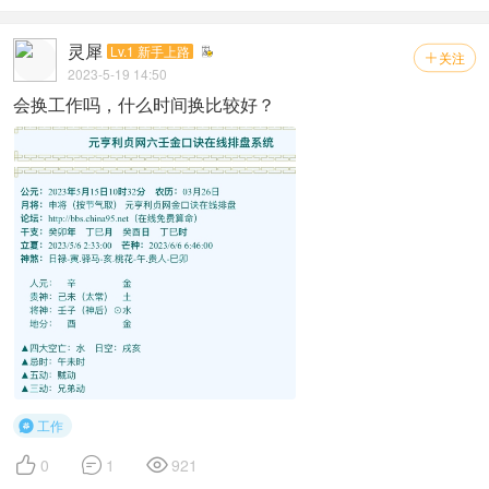
灵犀
Lv.1 新手上路
关注

2023-5-19 14:50
会换工作吗，什么时间换比较好？
工作




0
1
921