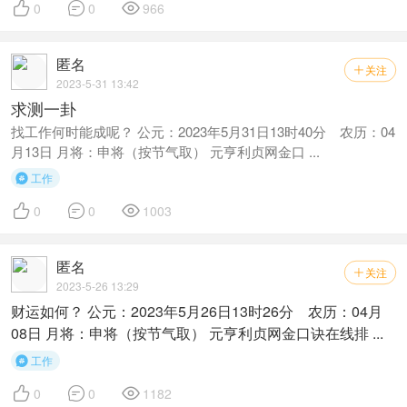



0
0
966
匿名
关注

2023-5-31 13:42
求测一卦
找工作何时能成呢？ 公元：2023年5月31日13时40分 农历：04
月13日 月将：申将（按节气取） 元亨利贞网金口 ...
工作




0
0
1003
匿名
关注

2023-5-26 13:29
财运如何？ 公元：2023年5月26日13时26分 农历：04月
08日 月将：申将（按节气取） 元亨利贞网金口诀在线排 ...
工作




0
0
1182