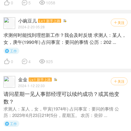



0
5
1058
小豌豆儿
Lv.1 新手上路
关注

2024-2-20 05:28
求测何时能找到理想新工作？我会及时反馈 求测人：某人，
女，庚午(1990年) 占问事宜：要问的事情 公历：202 ...
工作




0
4
925
金金
Lv.1 新手上路
关注

2024-1-12 22:33
请问星期一见人事部经理可以续约成功？或其他变
数？
求测人：某人，女，甲寅(1974年) 占问事宜：要问的事情 公
历：2023年6月23日21时5分，星期五。 农历：癸卯 ...
工作
