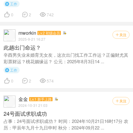
工作




0
2
742
mworkin
Lv.2 初级会员
关注

2025-9-21 16:27
此趟出门命运？
辛酉男失业未婚育无女友，这次出门找工作工作运？正偏财尤其
彩票财运？桃花姻缘运？ 公元：2025年8月3日14 ...
工作




0
2
574
金金
Lv.1 新手上路
关注

2024-10-31 21:03
24号面试求职成功
占事：24号面试求职成功？ 时间：2024年10月21日16时17分 农
历：甲辰年九月十九日申时 秋分：2024年09月22 ...