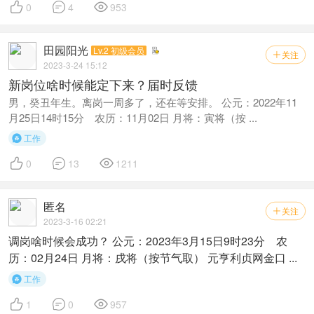



0
4
953
田园阳光
Lv.2 初级会员
关注

2023-3-24 15:12
新岗位啥时候能定下来？届时反馈
男，癸丑年生。离岗一周多了，还在等安排。 公元：2022年11
月25日14时15分 农历：11月02日 月将：寅将（按 ...
工作




0
13
1211
匿名
关注

2023-3-16 02:21
调岗啥时候会成功？ 公元：2023年3月15日9时23分 农
历：02月24日 月将：戌将（按节气取） 元亨利贞网金口 ...
工作




1
0
957