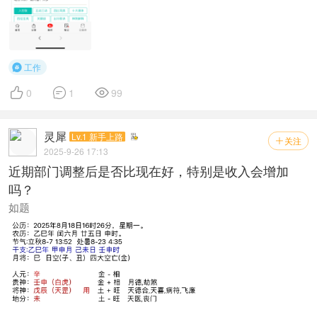
工作




0
1
99
灵犀
Lv.1 新手上路
关注

2025-9-26 17:13
近期部门调整后是否比现在好，特别是收入会增加
吗？
如题