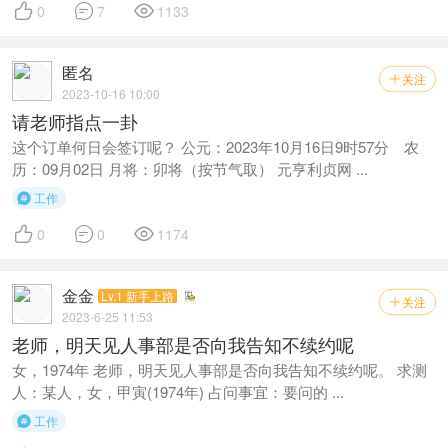



0
7
1133
匿名
关注

2023-10-16 10:00
请老师指点一卦
这个订单何日会签订呢？ 公元：2023年10月16日9时57分 农
历：09月02日 月将：卯将（按节气取） 元亨利贞网 ...
工作




0
0
1174
金金
Lv.1 新手上路
关注

2023-6-25 11:53
老师，明天见人事部是否向我告知不续约呢
女，1974年 老师，明天见人事部是否向我告知不续约呢。 求测
人：某人，女，甲寅(1974年) 占问事宜：要问的 ...
工作
