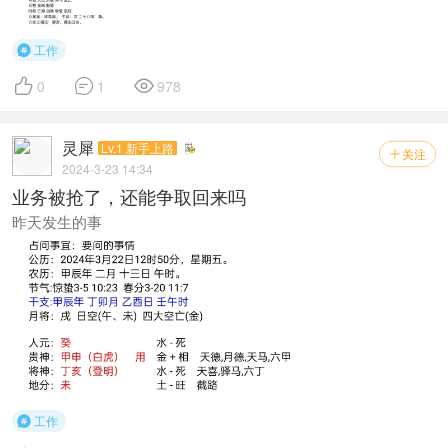
工作




0
1
978
灵犀
Lv.1 新手上路
关注

2024-3-23 14:34
业务被抢了，还能争取回来吗
昨天发生的事
工作
