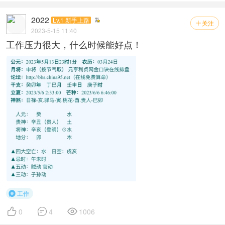
2022
Lv.1 新手上路
关注

2023-5-15 11:40
工作压力很大，什么时候能好点！
工作




0
4
1006