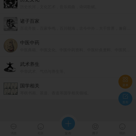
历史长河，文化艺术，音乐戏曲，诗词歌赋。
诸子百家
百花齐放，百家争鸣，百川朝海，古今中外，大千世界，兼容并包。
中医中药
中医典籍、中医文化、中医中药资料、中医针灸资料、中医民间验方等。
武术养生
中华武术、气功与养生等。

国学相关
菜单
琴棋书画、茶道、香道等国学相关领域。

发布





消息
社区
发布
圈子
我的