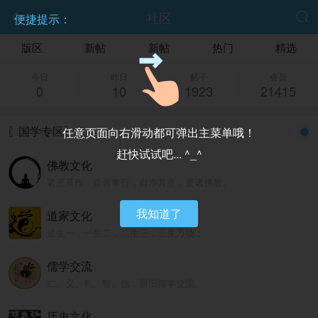
社区


便捷提示：
版区
新帖
新帖
热门
精选
今日
昨日
帖子
会员
0
10
1923
21415
〖国学专区〗
任意页面向右滑动都可弹出主菜单哦！
赶快试试吧... ^_^
佛教文化
诸恶莫作，众善奉行，自净其意，是诸佛教。
我知道了
道家文化
道生一，一生二，二生三，三生万物；
人法地，地法天，天法道，道法自然。
儒学交流
仁、义、礼、智、信；新旧儒学交流。
历史文化