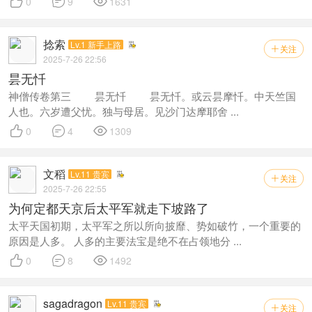



0
9
1631
捻索
Lv.1 新手上路
关注

2025-7-26 22:56
昙无忏
神僧传卷第三 昙无忏 昙无忏。或云昙摩忏。中天竺国
人也。六岁遭父忧。独与母居。见沙门达摩耶舍 ...



0
4
1309
文稻
Lv.11 贵宾
关注

2025-7-26 22:55
为何定都天京后太平军就走下坡路了
太平天国初期，太平军之所以所向披靡、势如破竹，一个重要的
原因是人多。 人多的主要法宝是绝不在占领地分 ...



0
8
1492
sagadragon
Lv.11 贵宾
关注
