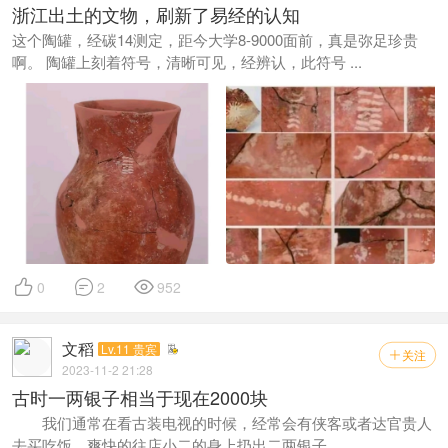
浙江出土的文物，刷新了易经的认知
这个陶罐，经碳14测定，距今大学8-9000面前，真是弥足珍贵
啊。 陶罐上刻着符号，清晰可见，经辨认，此符号 ...



0
2
952
文稻
Lv.11 贵宾
关注

2023-11-2 21:28
古时一两银子相当于现在2000块
我们通常在看古装电视的时候，经常会有侠客或者达官贵人
去买吃饭，爽快的往店小二的身上扔出二两银子， ...