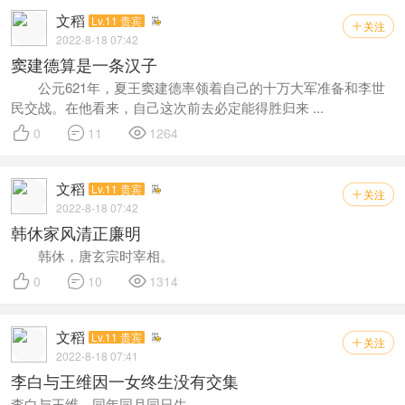
文稻
Lv.11 贵宾
关注

2022-8-18 07:42
窦建德算是一条汉子
公元621年，夏王窦建德率领着自己的十万大军准备和李世
民交战。在他看来，自己这次前去必定能得胜归来 ...



0
11
1264
文稻
Lv.11 贵宾
关注

2022-8-18 07:42
韩休家风清正廉明
韩休，唐玄宗时宰相。



0
10
1314
文稻
Lv.11 贵宾
关注

2022-8-18 07:41
李白与王维因一女终生没有交集
李白与王维，同年同月同日生。