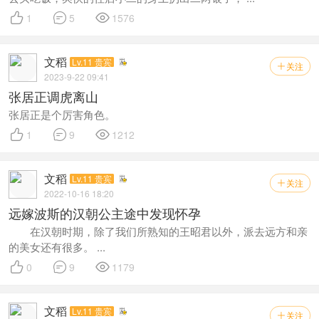



1
5
1576
文稻
Lv.11 贵宾
关注

2023-9-22 09:41
张居正调虎离山
张居正是个厉害角色。



1
9
1212
文稻
Lv.11 贵宾
关注

2022-10-16 18:20
远嫁波斯的汉朝公主途中发现怀孕
在汉朝时期，除了我们所熟知的王昭君以外，派去远方和亲
的美女还有很多。 ...



0
9
1179
文稻
Lv.11 贵宾
关注
