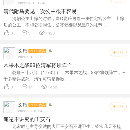
2022-10-15 17:46
清代附马要见一次公主很不容易
清朝公主出嫁的时候，皇D要赔送给一座住宅给公主。出嫁
后的公主，不和公婆同住，公婆还要以见皇D的礼节 ...



0
9
1428
文稻
Lv.11 贵宾
关注

2022-9-10 22:02
木果木之战88位清军将领阵亡
乾隆三十八年（1773年），木果木之战，88位将领阵亡，三
千多精兵战死，清军可谓是惨败。 ...



0
14
1458
文稻
Lv.11 贵宾
关注

2022-9-7 13:34
邋遢不讲究的王安石
北宋时期主导变法的大臣王安石不讲卫生，经常几天不梳