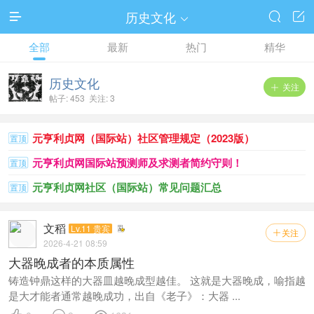
历史文化




全部
最新
热门
精华
历史文化
关注

帖子: 453 关注: 3
元亨利贞网（国际站）社区管理规定（2023版）
置顶
元亨利贞网国际站预测师及求测者简约守则！
置顶
元亨利贞网社区（国际站）常见问题汇总
置顶
文稻
Lv.11 贵宾
关注

2026-4-21 08:59
大器晚成者的本质属性
铸造钟鼎这样的大器皿越晚成型越佳。 这就是大器晚成，喻指越
是大才能者通常越晚成功，出自《老子》：大器 ...