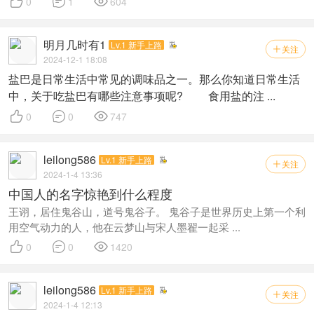



0
1
604
明月几时有1
Lv.1 新手上路
关注

2024-12-1 18:08
盐巴是日常生活中常见的调味品之一。那么你知道日常生活
中，关于吃盐巴有哪些注意事项呢? 食用盐的注 ...



0
0
747
leilong586
Lv.1 新手上路
关注

2024-1-4 13:36
中国人的名字惊艳到什么程度
王诩，居住鬼谷山，道号鬼谷子。 鬼谷子是世界历史上第一个利
用空气动力的人，他在云梦山与宋人墨翟一起采 ...



0
0
1420
leilong586
Lv.1 新手上路
关注

2024-1-4 12:13