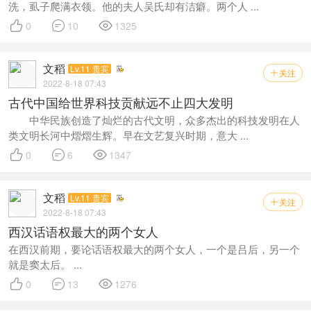
洗，虱子爬满衣领。他的夫人吴氏却有洁癖。两个人 ...



0
10
1325
文稻
Lv.11 贵宾
关注

2022-8-18 07:43
古代中国给世界科技贡献远不止四大发明
中华民族创造了灿烂的古代文明，众多杰出的科技发明在人
类文明长河中熠熠生辉。早在文艺复兴时期，意大 ...



0
6
1347
文稻
Lv.11 贵宾
关注

2022-8-18 07:43
西汉话语权最大的两个女人
在西汉前期，要论话语权最大的两个女人，一个是吕后，另一个
就是窦太后。 ...



0
13
1276