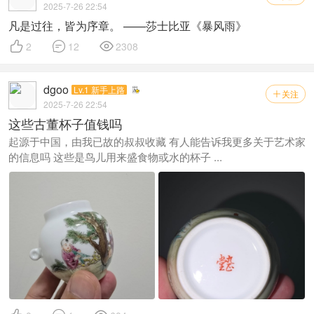
2025-7-26 22:54
凡是过往，皆为序章。 ——莎士比亚《暴风雨》



2
12
2308
dgoo
Lv.1 新手上路
关注

2025-7-26 22:54
这些古董杯子值钱吗
起源于中国，由我已故的叔叔收藏 有人能告诉我更多关于艺术家
的信息吗 这些是鸟儿用来盛食物或水的杯子 ...