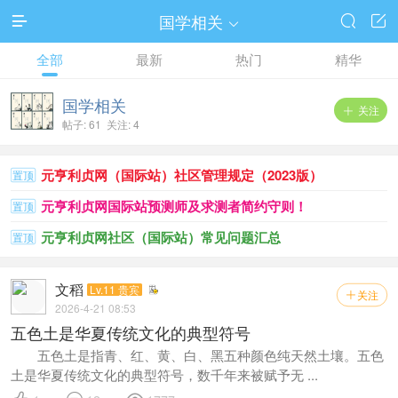
国学相关




全部
最新
热门
精华
国学相关
关注

帖子: 61 关注: 4
元亨利贞网（国际站）社区管理规定（2023版）
置顶
元亨利贞网国际站预测师及求测者简约守则！
置顶
元亨利贞网社区（国际站）常见问题汇总
置顶
文稻
Lv.11 贵宾
关注

2026-4-21 08:53
五色土是华夏传统文化的典型符号
五色土是指青、红、黄、白、黑五种颜色纯天然土壤。五色
土是华夏传统文化的典型符号，数千年来被赋予无 ...