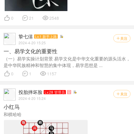



0
21
2548
挚七僖
Lv.1 新手上路
关注

2024-4-20 15:25
一、易学文化的重要性
（一）易学实操计划背景 易学文化是中华文化重要的源头活水，
是中华民族精神和智慧的集中体现，易学思想是 ...



0
1
1157
投胎摔坏脸
Lv.28 管理员

关注

2024-4-20 15:24
小红马
和棋哈哈