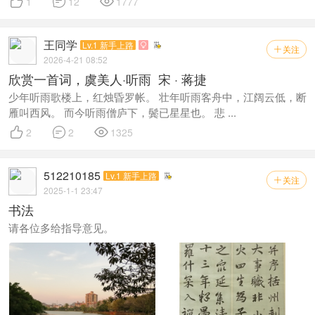



1
12
1777
王同学
Lv.1 新手上路

关注

2026-4-21 08:52
欣赏一首词，虞美人·听雨 宋 · 蒋捷
少年听雨歌楼上，红烛昏罗帐。 壮年听雨客舟中，江阔云低，断
雁叫西风。 而今听雨僧庐下，鬓已星星也。 悲 ...



2
2
1325
512210185
Lv.1 新手上路
关注

2025-1-1 23:47
书法
请各位多给指导意见。