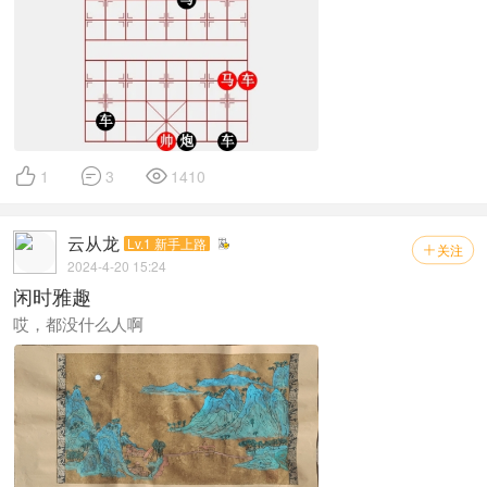



1
3
1410
云从龙
Lv.1 新手上路
关注

2024-4-20 15:24
闲时雅趣
哎，都没什么人啊