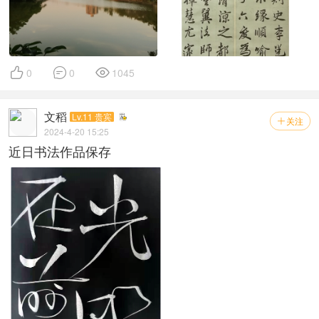



0
0
1045
文稻
Lv.11 贵宾
关注

2024-4-20 15:25
近日书法作品保存