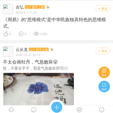
吉弘
Lv.1 新手上路
关注

2023-8-1 11:42
《周易》的“思维模式”是中华民族独具特色的思维模
式。



0
0
1080
云从龙
Lv.1 新手上路
关注

2022-10-31 22:10
不太会画牡丹，气急败坏😤
哎，不要在乎字，那是气急败坏所写✍🏻

菜单

发布




