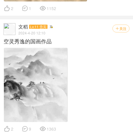



2
1
1152
文稻
Lv.11 贵宾
关注

2024-4-20 12:10
空灵秀逸的国画作品



2
9
1363